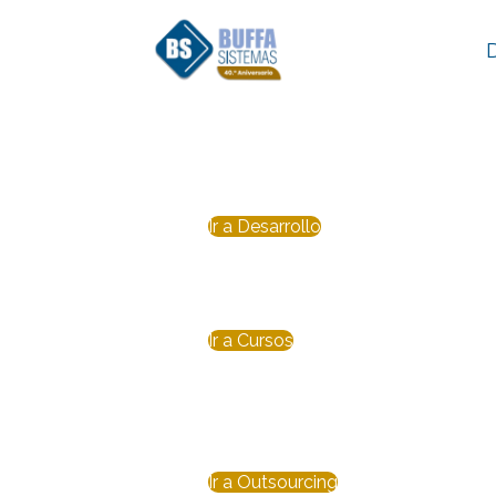
D
Innovación que 
Aseguramos la continuidad oper
Ir a Desarrollo
Capacitación SAP:
Transforma tu potencial con nue
Ir a Cursos
Outsourcing de I
Tu equipo de IT, sin fronteras: 
Ir a Outsourcing