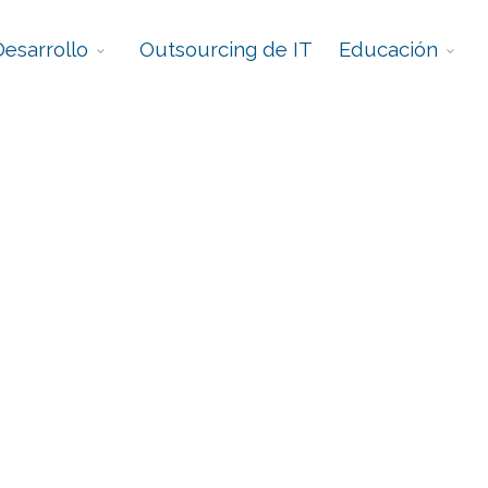
esarrollo
Outsourcing de IT
Educación
transforma
ativa y el crecimiento tecnológico de tu empresa.
 Lleva tu carrera al siguie
stras capacitaciones.
T: Tu socio estratégico en 
Talento especializado, cuando y donde lo necesites.