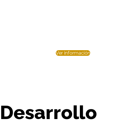
Tu socio estraté
en tecnología
Tu equipo de IT, sin fronteras: 
Ver información
Desarrollo